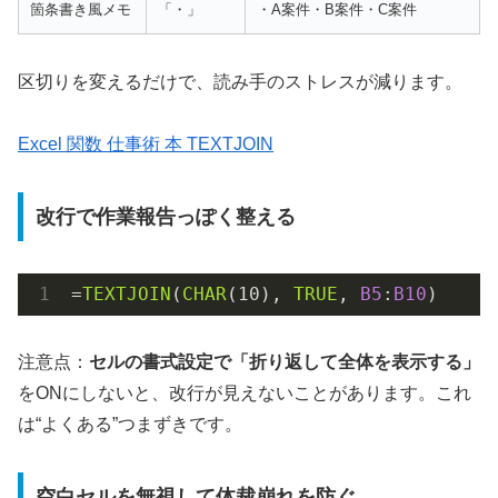
箇条書き風メモ
「・」
・A案件・B案件・C案件
区切りを変えるだけで、読み手のストレスが減ります。
Excel 関数 仕事術 本 TEXTJOIN
改行で作業報告っぽく整える
=
TEXTJOIN
(
CHAR
(
10
), 
TRUE
, 
B5
:
B10
)
注意点：
セルの書式設定で「折り返して全体を表示する」
をONにしないと、改行が見えないことがあります。これ
は“よくある”つまずきです。
空白セルを無視して体裁崩れを防ぐ