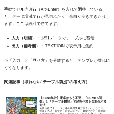
手動でセル内改行（Alt+Enter）を入れて調整している
と、データ増減で行が見切れたり、余白が空きすぎたりし
ます。ここは設計で勝てます。
入力（明細）：
1行1データでテーブルに蓄積
出力（備考欄）：
TEXTJOINで表示用に集約
※「入力」と「見せ方」を分離すると、テンプレが壊れに
くくなります。
関連記事（壊れない“テーブル前提”の考え方）
【Excel集計】電卓はもう不要。「SUMIFS関
数」と「テーブル機能」で経理作業を自動化する
方法
お疲れ様です。「メリ爺の事務攻略万歳！」へようこそ。
管理人のメリ爺です。月末が近づくと憂鬱になる、領収書
と請求書の山。「今月、A社さんからの売上はいくらだっ