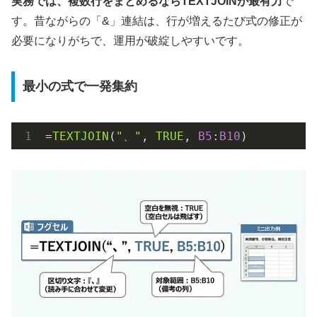
実務では、複数行をまとめるならTEXTJOINが最有力
で
す。昔ながらの「&」連結は、行が増えるたび式の修正が
必要になりがちで、運用が破綻しやすいです。
最小の式で一発集約
=
TEXTJOIN
(
"、"
, 
TRUE
, 
B5
:
B10
)