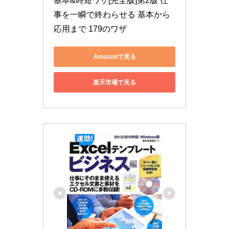
基本&時短ワザ[完全版]第2版 仕
事を一瞬で終わらせる 基本から
応用まで 179のワザ
Amazonで見る
楽天市場で見る