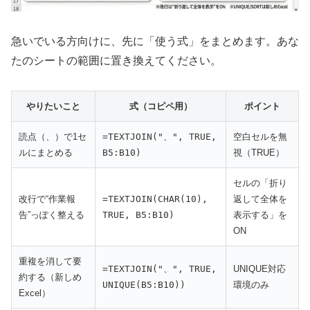
急いでいる方向けに、先に「使う式」をまとめます。あな
たのシートの範囲に置き換えてください。
やりたいこと
式（コピペ用）
ポイント
読点（、）で1セ
=TEXTJOIN("、", TRUE,
空白セルを無
ルにまとめる
B5:B10)
視（TRUE）
セルの「折り
改行で“作業報
=TEXTJOIN(CHAR(10),
返して全体を
告”っぽく整える
TRUE, B5:B10)
表示する」を
ON
重複を消して要
=TEXTJOIN("、", TRUE,
UNIQUE対応
約する（新しめ
UNIQUE(B5:B10))
環境のみ
Excel）