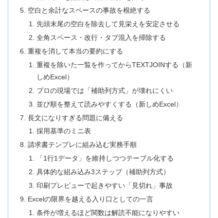
空白と余計なスペースの事故を根絶する
先頭末尾の空白を除去して見栄えを安定させる
全角スペース・改行・タブ混入を掃除する
重複を消して本当の要約にする
重複を除いた一覧を作ってからTEXTJOINする（新
しめExcel）
プロの現場では「補助列方式」が壊れにくい
並び順を整えて読みやすくする（新しめExcel）
長文になりすぎる問題に備える
採用基準のミニ表
請求書テンプレに組み込む実務手順
「1行1データ」を維持しつつテーブル化する
具体的な組み込み3ステップ（補助列方式）
印刷プレビューで起きやすい「見切れ」事故
Excelの限界を越える入り口としての一言
条件が増えるほど関数は解読不能になりやすい