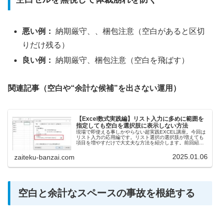
悪い例：
納期厳守、、梱包注意（空白があると区切
りだけ残る）
良い例：
納期厳守、梱包注意（空白を飛ばす）
関連記事（空白や“余計な候補”を出さない運用）
【Excel数式実践編】リスト入力に多めに範囲を
指定しても空白を選択肢に表示しない方法
現場で即使える事しかやらない超実践EXCEL講座。今回は
リスト入力の応用編です。リスト選択の選択肢が増えても
項目を増やすだけで大丈夫な方法を紹介します。前回紹介
したリスト入力のより実践的な内容になります。リスト入
力って何？という人はまずは「...
2025.01.06
zaiteku-banzai.com
空白と余計なスペースの事故を根絶する