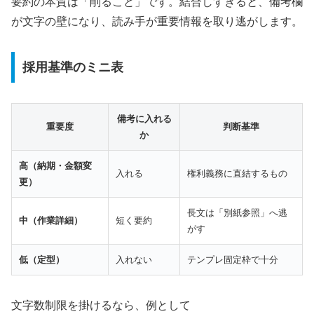
要約の本質は「削ること」です。結合しすぎると、備考欄
が文字の壁になり、読み手が重要情報を取り逃がします。
採用基準のミニ表
備考に入れる
重要度
判断基準
か
高（納期・金額変
入れる
権利義務に直結するもの
更）
長文は「別紙参照」へ逃
中（作業詳細）
短く要約
がす
低（定型）
入れない
テンプレ固定枠で十分
文字数制限を掛けるなら、例として