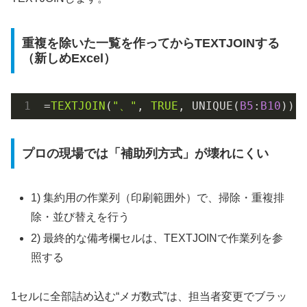
重複を除いた一覧を作ってからTEXTJOINする
（新しめExcel）
=
TEXTJOIN
(
"、"
, 
TRUE
, UNIQUE(
B5
:
B10
))
プロの現場では「補助列方式」が壊れにくい
1) 集約用の作業列（印刷範囲外）で、掃除・重複排
除・並び替えを行う
2) 最終的な備考欄セルは、TEXTJOINで作業列を参
照する
1セルに全部詰め込む“メガ数式”は、担当者変更でブラッ