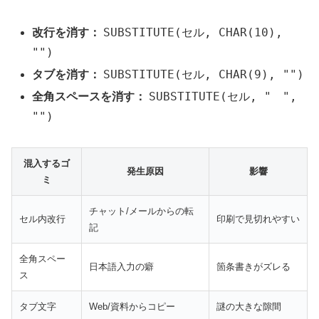
SUBSTITUTE(セル, CHAR(10),
改行を消す：
"")
SUBSTITUTE(セル, CHAR(9), "")
タブを消す：
SUBSTITUTE(セル, " ",
全角スペースを消す：
"")
混入するゴ
発生原因
影響
ミ
チャット/メールからの転
セル内改行
印刷で見切れやすい
記
全角スペー
日本語入力の癖
箇条書きがズレる
ス
タブ文字
Web/資料からコピー
謎の大きな隙間