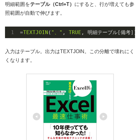
明細範囲を
テーブル（Ctrl+T）
にすると、行が増えても参
照範囲が自動で伸びます。
=
TEXTJOIN
(
"、"
, 
TRUE
, 明細テーブル[備考])
入力はテーブル。出力はTEXTJOIN。この分離で壊れにく
くなります。