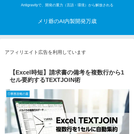
Antigravityで、開発の重力（言語・環境）から解放される
メリ爺のAI内製開発万歳
アフィリエイト広告を利用しています
【Excel時短】請求書の備考を複数行から1
セル要約するTEXTJOIN術
①事務攻略の書