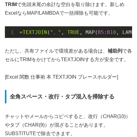
TRIM
で先頭末尾の余計な空白を取り除けます。新しめ
ExcelならMAP/LAMBDAで一括掃除も可能です。
=
TEXTJOIN
(
"、"
, 
TRUE
, MAP(
B5
:
B10
, LAMB
ただし、共有ファイルで環境差がある場合は、
補助列
で各
セルにTRIMをかけてからTEXTJOINする方が安全です。
[Excel 関数 仕事術 本 TEXTJOIN プレースホルダー]
全角スペース・改行・タブ混入を掃除する
チャットやメールからコピペすると、改行（CHAR(10)）
やタブ（CHAR(9)）が混ざることがあります。
SUBSTITUTEで除去できます。