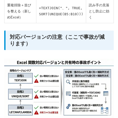
重複排除＋並び
読み手の見落
=TEXTJOIN("、", TRUE,
を整える（新し
とし防止に効
SORT(UNIQUE(B5:B10)))
めExcel）
く
対応バージョンの注意（ここで事故が減
ります）