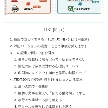
目次
最短でコピペできる：TEXTJOINレシピ（用途別）
対応バージョンの注意（ここで事故が減ります）
この記事で解決できる悩み
備考が複数行に散らばって一括表示できない
情報の抜け漏れに対する心理的ストレス
印刷時のレイアウト崩れと修正の無限ループ
TEXTJOINで複数明細を1セルにまとめる基本
最小の式で一発集約
区切り文字を変えて「伝わる備考欄」にする
改行で作業報告っぽく整える
空白セルを無視して体裁崩れを防ぐ