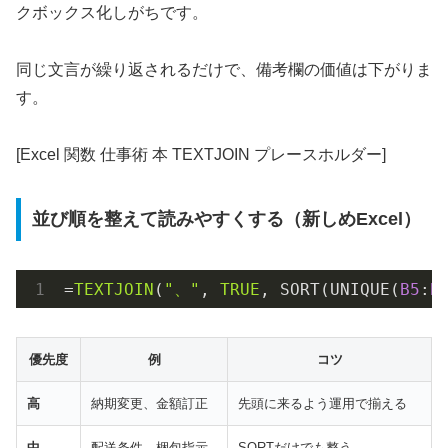
クボックス化しがちです。
同じ文言が繰り返されるだけで、備考欄の価値は下がりま
す。
[Excel 関数 仕事術 本 TEXTJOIN プレースホルダー]
並び順を整えて読みやすくする（新しめExcel）
=
TEXTJOIN
(
"、"
, 
TRUE
, SORT(UNIQUE(
B5
:
B
優先度
例
コツ
高
納期変更、金額訂正
先頭に来るよう運用で揃える
中
配送条件、梱包指示
SORTだけでも整う