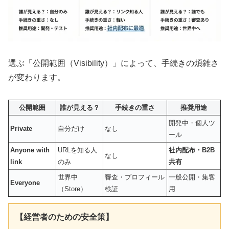
選ぶ「公開範囲（Visibility）」によって、手続きの煩雑さ
が変わります。
公開範囲
誰が見える？
手続きの重さ
推奨用途
開発中・個人ツ
Private
自分だけ
なし
ール
Anyone with
URLを知る人
社内配布・B2B
なし
link
のみ
共有
世界中
審査・プロフィール
一般公開・集客
Everyone
（Store）
検証
用
【経営者のための安全策】