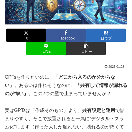
X
Facebook
はてブ
LINE
コピー
2026.01.28
GPTsを作りたいのに、
「どこから入るのか分からな
い」
。あるいは作れそうなのに、
「共有して情報が漏れる
のが怖い」
。この2つの壁で止まっていませんか？
実はGPTsは「作成そのもの」より、
共有設定と運用
で詰
まりやすく、そこで放置されると一気に“デジタル・スラ
ム化”します（作った人しか触れない、壊れるのが怖くて