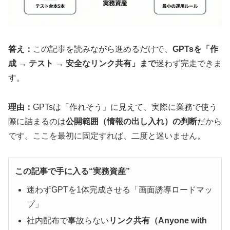
答え：
この記事を読みながら進めるだけで、
GPTsを「作
成 → テスト → 安全なリンク共有」まで
迷わず完走できま
す。
理由：
GPTsは「作れそう」に見えて、実際に業務で使う
際に詰まるのは
公開範囲（情報の出し入れ）の判断
だから
です。ここを最初に固定すれば、二度と迷いません。
この記事で手に入る“実務資産”
迷わずGPTを1体完成させる「画面誘導ロードマッ
プ」
社内配布で事故らない
リンク共有（Anyone with