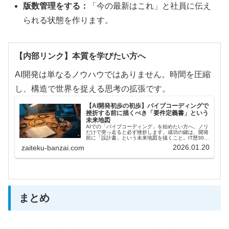
版数管理をする：
「今の最新はこれ」と社員に伝え
られる状態を作ります。
【内部リンク】本質を学びたい方へ
AI開発は単なるノウハウではありません。時間を圧縮
し、構造で世界を捉える思考の拡張です。
【AI開発初歩の初歩】バイブコーディングで
挫折する前に描くべき「要件定義書」という
未来地図
AIでの「バイブコーディング」を始めたい方へ。ノリ
だけで突っ走ると必ず挫折します。成功の鍵は、開発
前に「設計書」という未来地図を描くこと。IT歴30年
のプロが、失敗しないための必須準備を解説。この記
2026.01.20
zaiteku-banzai.com
事を読めば、AIを最高の相棒にする正しい第一歩が分
かります。
まとめ