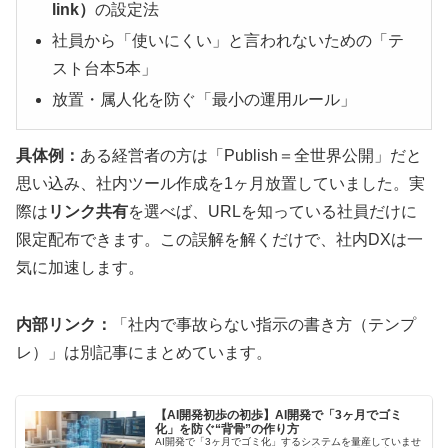
link）
の設定法
社員から「使いにくい」と言われないための「テ
スト台本5本」
放置・属人化を防ぐ「最小の運用ルール」
具体例：
ある経営者の方は「Publish＝全世界公開」だと
思い込み、社内ツール作成を1ヶ月放置していました。実
際は
リンク共有
を選べば、URLを知っている社員だけに
限定配布できます。この誤解を解くだけで、社内DXは一
気に加速します。
内部リンク：
「社内で事故らない指示の書き方（テンプ
レ）」は別記事にまとめています。
【AI開発初歩の初歩】AI開発で「3ヶ月でゴミ
化」を防ぐ“背骨”の作り方
AI開発で「3ヶ月でゴミ化」するシステムを量産していませ