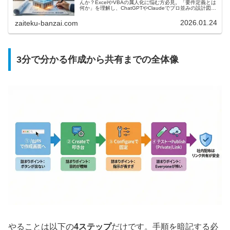
んか？ExcelやVBAの属人化に悩む方必見。「要件定義とは
何か」を理解し、ChatGPTやClaudeでプロ並みの設計図を
一瞬で作るプロンプトを公開。もう二度と、メンテできな
いツールで絶望しないための「背骨」の作り方を解説しま
2026.01.24
zaiteku-banzai.com
す。
3分で分かる作成から共有までの全体像
やることは以下の
4ステップ
だけです。手順を暗記する必