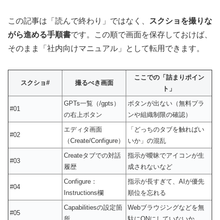
この記事は「読んで終わり」ではなく、
スクショを撮りな
がら進める手順書
です。この順で画面を保存しておけば、
そのまま「社内向けマニュアル」として転用できます。
ここでの「詰まりポイン
スクショ#
撮るべき画面
ト」
GPTs一覧（/gpts）
ボタンが出ない（無料プラ
#01
の右上ボタン
ンや組織制限の確認）
エディタ画面
「どっちのタブを触ればい
#02
（Create/Configure）
いか」の混乱
Createタブでの対話
指示が曖昧でアイコンが生
#03
履歴
成されないなど
Configure：
指示が長すぎて、AIが優先
#04
Instructions欄
順位を忘れる
Capabilitiesの設定箇
Webブラウジングなどを無
#05
所
駄にONにしていないか