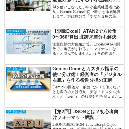
手順
AIを使いこなしたい中小企業経営者は必
見。Gemini Gemsの使い勝手を徹底解説
します。実は数分で「あなた専用の最強
AI部下」を召喚できるのです。この記事
を読めば、プログラミング不要で自社業
務をDXし、指示の使い捨てを卒業する手
【測量Excel】ATAN2で方位角
④AI参謀の活用
順が分かります。
0〜360°算出 北跨ぎ差分も解決
測量座標の方位角計算、ExcelのATAN関
数で「角度がずれる」「マイナスにな
る」と悩んでいませんか？その原因と対
策は「ATAN2」にあります。現場で即使
える0〜360°算出の決定版数式をコピペで
提供。北跨ぎ問題やミスを防ぐ検算方
Gemini Gemsとカスタム指示の
④AI参謀の活用
法、実用テンプレまで網羅した実務者必
使い分け術！経営者の「デジタル
見の記事です。
右腕」を作る役割分担の正解
Geminiの回答が一般論ばかりで使えない
とお悩みの方は必見。実は「カスタム指
示」と「Gems」の役割分担を変えるだけ
で、AIは実務的なデジタル右腕に変わり
ます。この記事を読めば、経営哲学を叩
き込み、業務効率を劇的に上げる設定の
【第2回】JSONとは？初心者向
④AI参謀の活用
正解が分かります。
けフォーマット解説
JSONの基本JSON（JavaScript Object