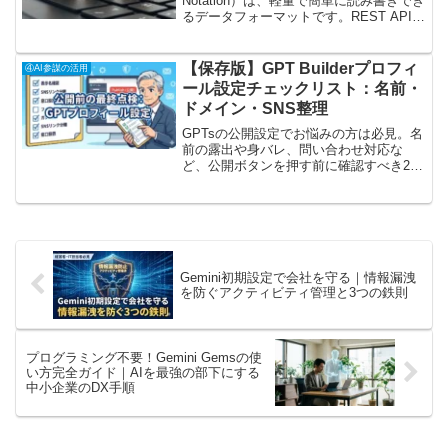
Notation）は、軽量で簡単に読み書きでき
るデータフォーマットです。REST APIの
データ交換や設定ファイルの保存形式と
して広く使われています。JSONの特徴キ
ーバリュー型J...
【保存版】GPT Builderプロフィ
④AI参謀の活用
ール設定チェックリスト：名前・
ドメイン・SNS整理
GPTsの公開設定でお悩みの方は必見。名
前の露出や身バレ、問い合わせ対応な
ど、公開ボタンを押す前に確認すべき20
項目を網羅。実は中身より「プロフィー
ル設定」の方が信用リスクに直結しま
す。この記事を読めば事故を防ぐ安全な
公開手順が分かります。
Gemini初期設定で会社を守る｜情報漏洩
を防ぐアクティビティ管理と3つの鉄則
プログラミング不要！Gemini Gemsの使
い方完全ガイド｜AIを最強の部下にする
中小企業のDX手順