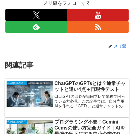
メリ爺をフォローする
メリ爺
関連記事
ChatGPTのGPTsとは？通常チャ
④AI参謀の活用
ットと違い4点＋再現性テスト
ChatGPTの回答が毎回ブレて業務で困っ
ている方必見。この記事では、自分専用
AIを作れる「GPTs」と通常チャットの決
定的な違い4点と、なぜGPTsが「再現
性」に優れているかを解説します。実は
同じ指示でも結果が劇的に異なります。
プログラミング不要！Gemini
④AI参謀の活用
読むだけで、業務のムラをなくす高精度
Gemsの使い方完全ガイド｜AIを
な「専任AI」の導入法が分かります。
最強の部下にする中小企業のDX